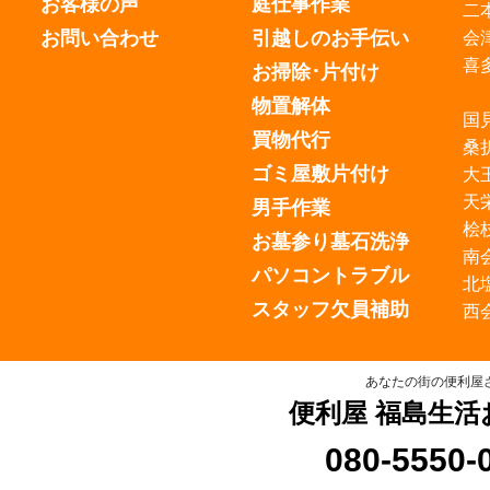
お客様の声
庭仕事作業
二
お問い合わせ
引越しのお手伝い
会
喜
お掃除･片付け
物置解体
国
買物代行
桑
ゴミ屋敷片付け
大
天
男手作業
桧
お墓参り墓石洗浄
南
パソコントラブル
北
スタッフ欠員補助
西
あなたの街の便利屋
便利屋 福島生活
080-5550-