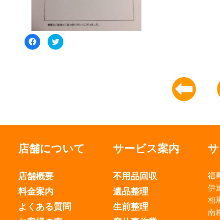
Facebook
ク
で
リ
共
ッ
有
ク
す
し
る
て
に
Twitter
は
で
ク
共
リ
有
ッ
(新
ク
し
し
い
て
ウ
く
ィ
だ
ン
さ
ド
い
ウ
(新
で
店舗について
サービス案内
サ
し
開
い
き
ウ
ま
ィ
す)
店舗概要
不用品回収
福
ン
ド
ウ
伊
料金案内
遺品整理
で
開
相
き
よくある質問
生前整理
ま
南
す)