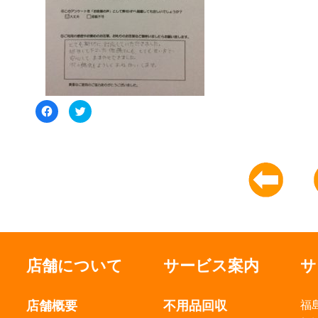
Facebook
ク
で
リ
共
ッ
有
ク
す
し
る
て
に
Twitter
は
で
ク
共
リ
有
ッ
(新
ク
し
し
い
て
ウ
く
ィ
だ
ン
さ
ド
い
ウ
(新
で
店舗について
サービス案内
サ
し
開
い
き
ウ
ま
ィ
す)
店舗概要
不用品回収
福
ン
ド