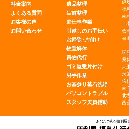
ウ
伊
料金案内
遺品整理
で
開
相
き
よくある質問
生前整理
ま
南
す)
お客様の声
庭仕事作業
二
お問い合わせ
引越しのお手伝い
会
喜
お掃除･片付け
物置解体
国
買物代行
桑
ゴミ屋敷片付け
大
天
男手作業
桧
お墓参り墓石洗浄
南
パソコントラブル
北
スタッフ欠員補助
西
あなたの街の便利屋