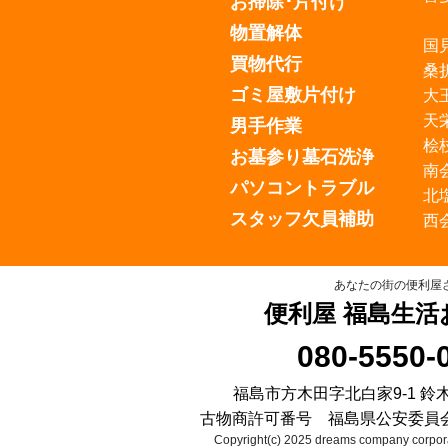
お掃除･片付け
物置解体
国
買物代行
桑
ゴミ屋敷片付け
大
天
男手作業
桧
お墓参り墓石洗浄
南
パソコントラブル
北
スタッフ欠員補助
西
あなたの街の便利屋
便利屋 福島生活
080-5550-
福島市方木田字北白家9-1 鈴
古物商許可番号 福島県公安委員会 第2
Copyright(c) 2025 dreams company corpora