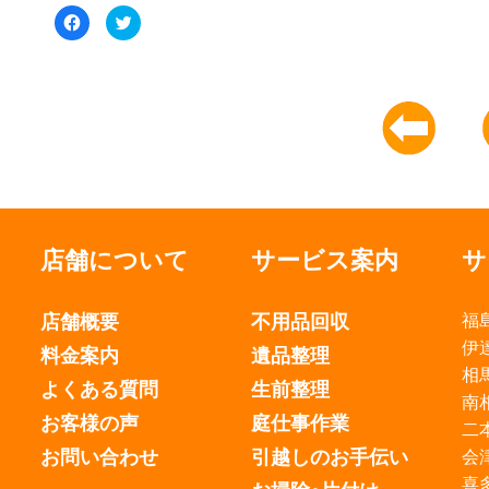
Facebook
ク
で
リ
共
ッ
有
ク
す
し
る
て
に
Twitter
は
で
ク
共
リ
有
ッ
(新
ク
し
し
い
て
ウ
く
ィ
だ
ン
さ
ド
い
ウ
(新
で
店舗について
サービス案内
サ
し
開
い
き
ウ
ま
ィ
す)
店舗概要
不用品回収
福
ン
ド
ウ
伊
料金案内
遺品整理
で
開
相
き
よくある質問
生前整理
ま
南
す)
お客様の声
庭仕事作業
二
お問い合わせ
引越しのお手伝い
会
喜