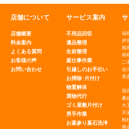
く
ィ
だ
ン
さ
ド
い
ウ
(新
で
店舗について
サービス案内
サ
し
開
い
き
ウ
ま
ィ
す)
店舗概要
不用品回収
福
ン
ド
ウ
伊
料金案内
遺品整理
で
開
相
き
よくある質問
生前整理
ま
南
す)
お客様の声
庭仕事作業
二
お問い合わせ
引越しのお手伝い
会
喜
お掃除･片付け
物置解体
国
買物代行
桑
ゴミ屋敷片付け
大
天
男手作業
桧
お墓参り墓石洗浄
南