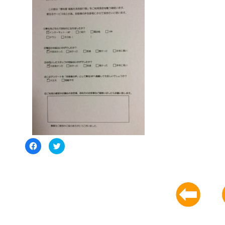
Facebook
ク
で
リ
共
ッ
有
ク
す
し
る
て
に
Twitter
は
で
ク
共
リ
有
ッ
(新
ク
し
し
い
て
ウ