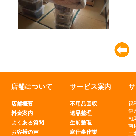
店舗について
サービス案内
サ
店舗概要
不用品回収
福
伊
料金案内
遺品整理
相
よくある質問
生前整理
南
お客様の声
庭仕事作業
二