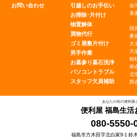
お問い合わせ
引越しのお手伝い
会
喜
お掃除･片付け
物置解体
国
買物代行
桑
ゴミ屋敷片付け
大
天
男手作業
桧
お墓参り墓石洗浄
南
パソコントラブル
北
スタッフ欠員補助
西
あなたの街の便利屋
便利屋 福島生活
080-5550-
福島市方木田字北白家9-1 鈴