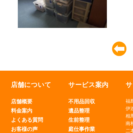
店舗について
サービス案内
サ
店舗概要
不用品回収
福
伊
料金案内
遺品整理
相
よくある質問
生前整理
南
お客様の声
庭仕事作業
二