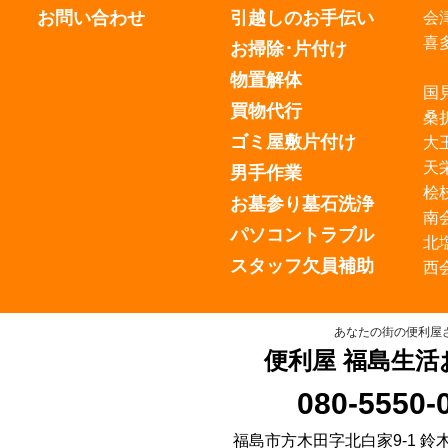
お問い合わせ
引越しのお手伝い
会
喜
お掃除･片付け
物置解体
国
買物代行
桑
ゴミ屋敷片付け
大
天
男手作業
桧
お墓参り墓石洗浄
南
パソコントラブル
北
スタッフ欠員補助
西
あなたの街の便利屋
便利屋 福島生活
080-5550-
福島市方木田字北白家9-1 鈴