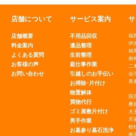
店舗について
サービス案内
サ
店舗概要
不用品回収
福
伊
料金案内
遺品整理
相
よくある質問
生前整理
南
お客様の声
庭仕事作業
二
お問い合わせ
引越しのお手伝い
会
喜
お掃除･片付け
物置解体
国
買物代行
桑
ゴミ屋敷片付け
大
天
男手作業
桧
お墓参り墓石洗浄
南