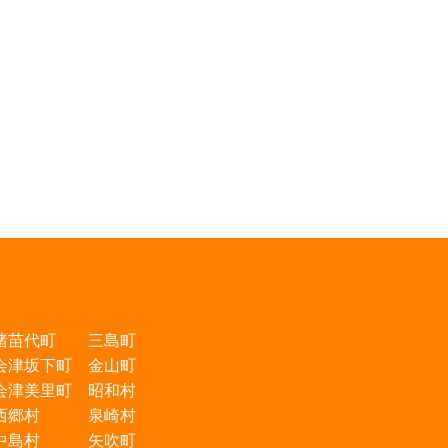
猪苗代町 三島町
会津坂下町 金山町
会津美里町 昭和村
西郷村 泉崎村
中島村 矢吹町