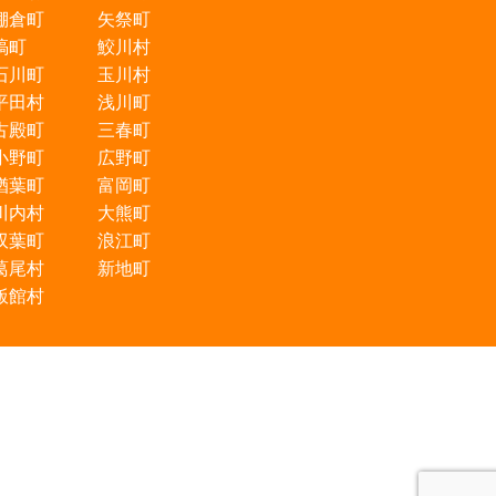
棚倉町 矢祭町
塙町 鮫川村
石川町 玉川村
平田村 浅川町
古殿町 三春町
小野町 広野町
楢葉町 富岡町
川内村 大熊町
双葉町 浪江町
葛尾村 新地町
飯館村