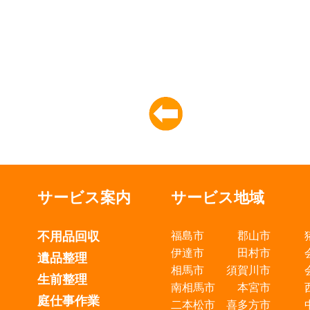
サービス案内
サービス地域
不用品回収
福島市 郡山市
伊達市 田村市
遺品整理
相馬市 須賀川市
生前整理
南相馬市 本宮市
庭仕事作業
二本松市 喜多方市