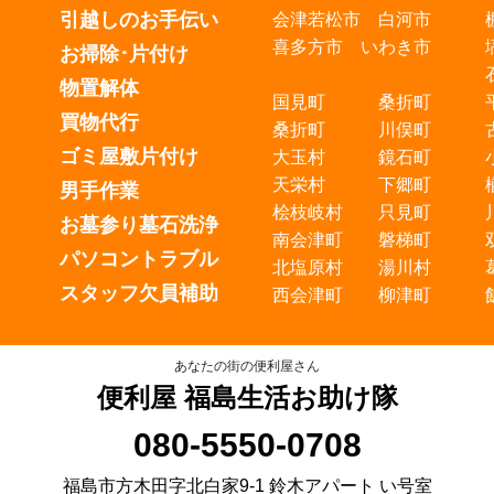
引越しのお手伝い
会津若松市 白河市
喜多方市 いわき市
お掃除･片付け
物置解体
国見町 桑折町
買物代行
桑折町 川俣町
ゴミ屋敷片付け
大玉村 鏡石町
天栄村 下郷町
男手作業
桧枝岐村 只見町
お墓参り墓石洗浄
南会津町 磐梯町
パソコントラブル
北塩原村 湯川村
スタッフ欠員補助
西会津町 柳津町
あなたの街の便利屋さん
便利屋 福島生活お助け隊
080-5550-0708
福島市方木田字北白家9-1 鈴木アパート い号室